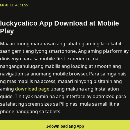
MOBILE ACCESS
luckycalico App Download at Mobile
Play
Maaari mong maranasan ang lahat ng aming laro kahit
saan gamit ang iyong smartphone. Ang aming platform ay
dinisenyo para sa mobile-first experience, na
nangangahulugang mabilis ang loading at smooth ang
navigation sa anumang mobile browser. Para sa mga nais
ng mas mabilis na access, maaari ninyong bisitahin ang
aming
download page
upang makuha ang installation
guide. Tinitiyak namin na ang interface ay optimized para
sa lahat ng screen sizes sa Pilipinas, mula sa maliliit na
phone hanggang sa tablets.
I-download ang App