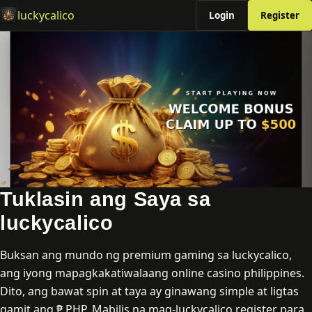
luckycalico
Login
Register
Tuklasin ang Saya sa
luckycalico
Buksan ang mundo ng premium gaming sa luckycalico,
ang iyong mapagkakatiwalaang online casino philippines.
Dito, ang bawat spin at taya ay ginawang simple at ligtas
gamit ang ₱ PHP. Mabilis na mag-luckycalico register para