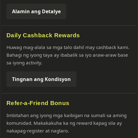
Alamin ang Detalye
Daily Cashback Rewards
Huwag mag-alala sa mga talo dahil may cashback kami.
Bahagi ng iyong taya ay ibabalik sa iyo araw-araw base
sa iyong activity.
Tingnan ang Kondisyon
Refer-a-Friend Bonus
Imbitahan ang iyong mga kaibigan na sumali sa aming
komunidad. Makakakuha ka ng reward kapag sila ay
nakapag-register at naglaro.