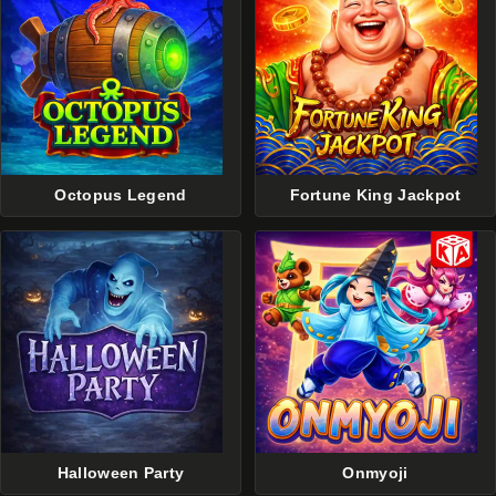
Octopus Legend
Fortune King Jackpot
Halloween Party
Onmyoji