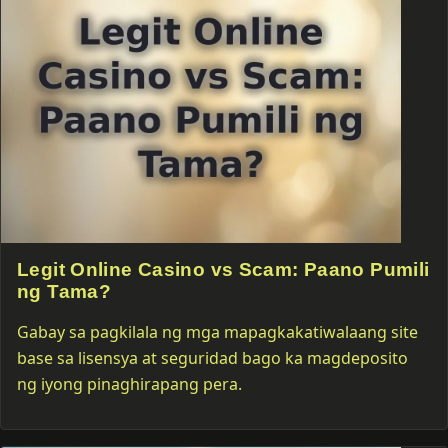
Legit Online Casino vs Scam: Paano Pumili
ng Tama?
Gabay sa pagkilala ng mga mapagkakatiwalaang site
base sa lisensya at seguridad bago ka magdeposito
ng iyong pinaghirapang pera.