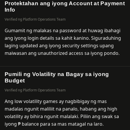
Protektahan ang iyong Account at Payment
Info
Verified ng Platform Operations Team
Gumamit ng malakas na password at huwag ibahagi
ang iyong login details sa kahit kanino. Siguraduhing
laging updated ang iyong security settings upang
maiwasan ang unauthorized access sa iyong pondo.
Pumili ng Volatility na Bagay sa iyong
Budget
Verified ng Platform Operations Team
Ang low volatility games ay nagbibigay ng mas
madalas ngunit maliliit na panalo, habang ang high
volatility ay bihira ngunit malalaki. Piliin ang swak sa
iyong ₱ balance para sa mas matagal na laro.