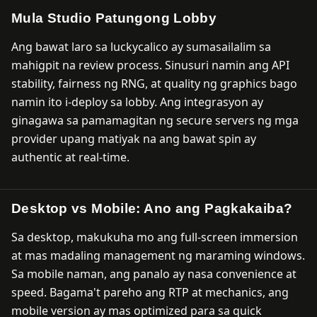
Mula Studio Patungong Lobby
Ang bawat laro sa luckycalico ay sumasailalim sa
mahigpit na review process. Sinusuri namin ang API
stability, fairness ng RNG, at quality ng graphics bago
namin ito i-deploy sa lobby. Ang integrasyon ay
ginagawa sa pamamagitan ng secure servers ng mga
provider upang matiyak na ang bawat spin ay
authentic at real-time.
Desktop vs Mobile: Ano ang Pagkakaiba?
Sa desktop, makukuha mo ang full-screen immersion
at mas madaling management ng maraming windows.
Sa mobile naman, ang panalo ay nasa convenience at
speed. Bagama't pareho ang RTP at mechanics, ang
mobile version ay mas optimized para sa quick