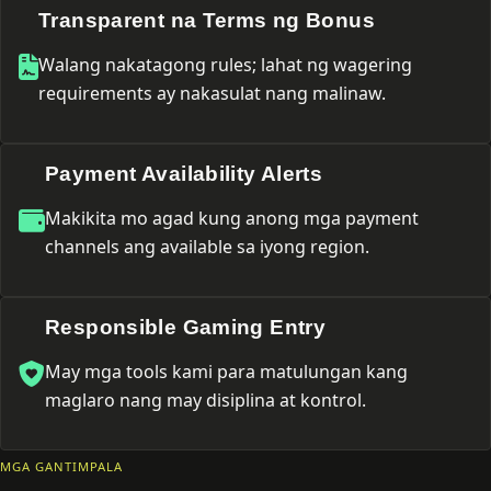
Transparent na Terms ng Bonus
Walang nakatagong rules; lahat ng wagering
requirements ay nakasulat nang malinaw.
Payment Availability Alerts
Makikita mo agad kung anong mga payment
channels ang available sa iyong region.
Responsible Gaming Entry
May mga tools kami para matulungan kang
maglaro nang may disiplina at kontrol.
MGA GANTIMPALA