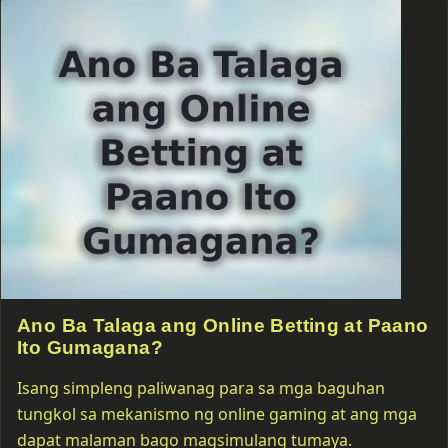
Ano Ba Talaga ang Online Betting at Paano
Ito Gumagana?
Isang simpleng paliwanag para sa mga baguhan
tungkol sa mekanismo ng online gaming at ang mga
dapat malaman bago magsimulang tumaya.