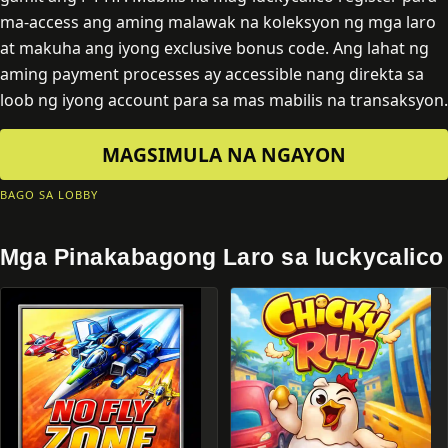
ma-access ang aming malawak na koleksyon ng mga laro
at makuha ang iyong exclusive bonus code. Ang lahat ng
aming payment processes ay accessible nang direkta sa
loob ng iyong account para sa mas mabilis na transaksyon.
MAGSIMULA NA NGAYON
BAGO SA LOBBY
Mga Pinakabagong Laro sa luckycalico