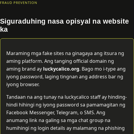
FRAUD PREVENTION
Siguraduhing nasa opisyal na website
ka
Maraming mga fake sites na ginagaya ang itsura ng
aming platform. Ang tanging official domain ng
aming brand ay
luckycalico.org
. Bago mo i-type ang
iyong password, laging tingnan ang address bar ng
iyong browser.
Tandaan na ang tunay na luckycalico staff ay hinding-
hindi hihingi ng iyong password sa pamamagitan ng
Facebook Messenger, Telegram, o SMS. Ang
anumang link na galing sa mga chat group na
humihingi ng login details ay malamang na phishing