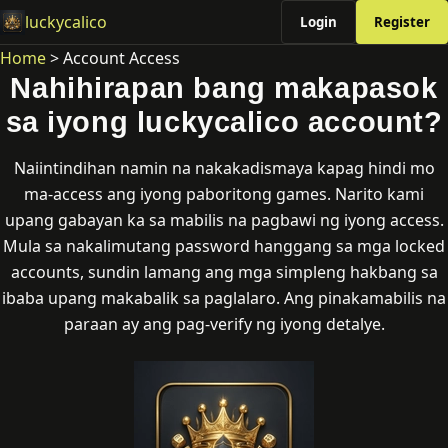
luckycalico
Login
Register
Home
> Account Access
Nahihirapan bang makapasok
sa iyong luckycalico account?
Naiintindihan namin na nakakadismaya kapag hindi mo
ma-access ang iyong paboritong games. Narito kami
upang gabayan ka sa mabilis na pagbawi ng iyong access.
Mula sa nakalimutang password hanggang sa mga locked
accounts, sundin lamang ang mga simpleng hakbang sa
ibaba upang makabalik sa paglalaro. Ang pinakamabilis na
paraan ay ang pag-verify ng iyong detalye.