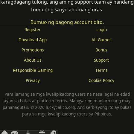
karagdagang tulong, ang aming support team ay handang
tumulong sa iyo anumang oras.
Bumuo ng bagong account dito.
Register
Login
Download App
All Games
Promotions
Bonus
About Us
Support
Responsible Gaming
Terms
Privacy
Cookie Policy
Para lamang sa mga kwalipikadong users na nasa legal na edad
ayon sa batas at platform terms. Mangyaring maglaro nang may
pananagutan. © 2026 luckycalico.org. Ang serbisyong ito ay bukas
para sa mga kwalipikadong users sa Pilipinas.