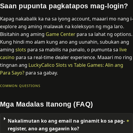
Saan pupunta pagkatapos mag-login?
Kapag nakabalik ka na sa iyong account, maaari mo nang i-
explore ang aming malawak na koleksyon ng mga laro.
Bisitahin ang aming
Game Center
para sa lahat ng options.
Kung hindi mo alam kung ano ang uunahin, subukan ang
aming
slots
para sa mabilis na panalo, o pumunta sa
live
casino
para sa real-time dealer experience. Maaari mo ring
tingnan ang
LuckyCalico Slots vs Table Games: Alin ang
Para Sayo?
para sa gabay.
COMMON QUESTIONS
Mga Madalas Itanong (FAQ)
Nakalimutan ko ang email na ginamit ko sa pag-
register, ano ang gagawin ko?