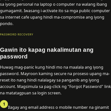
sa iyong personal na laptop o computer na walang ibang
gumagamit. Iwasang i-activate ito sa mga public computer
sa internet cafe upang hindi ma-compromise ang iyong
pondo.
PASSWORD RECOVERY
Gawin ito kapag nakalimutan ang
password
Huwag mag-panic kung hindi mo na maalala ang iyong
password. Mayroon kaming secure na proseso upang ma-
reset ito nang hindi nalalagay sa panganib ang iyong
account. Magsimula sa pag-click ng "Forgot Password" link
na matatagpuan sa login screen.
1
Ilagay ang email address o mobile number na ginamit