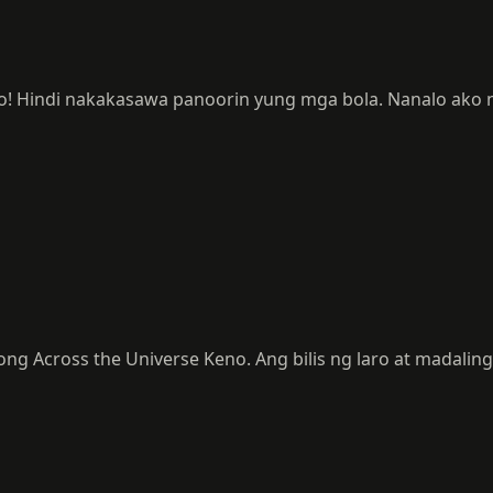
! Hindi nakakasawa panoorin yung mga bola. Nanalo ako ng
g Across the Universe Keno. Ang bilis ng laro at madaling i