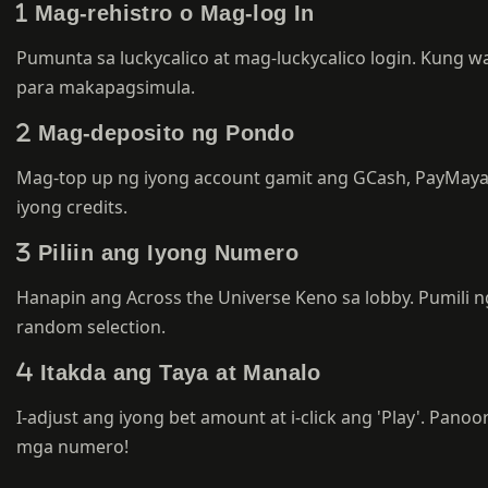
Mag-rehistro o Mag-log In
Pumunta sa luckycalico at mag-luckycalico login. Kung w
para makapagsimula.
Mag-deposito ng Pondo
Mag-top up ng iyong account gamit ang GCash, PayMaya, o
iyong credits.
Piliin ang Iyong Numero
Hanapin ang Across the Universe Keno sa lobby. Pumili 
random selection.
Itakda ang Taya at Manalo
I-adjust ang iyong bet amount at i-click ang 'Play'. Pa
mga numero!