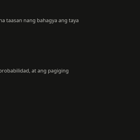
 na taasan nang bahagya ang taya
probabilidad, at ang pagiging