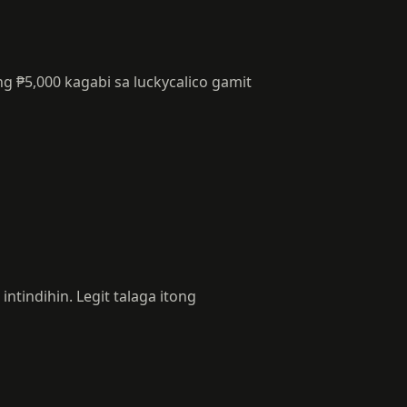
 ₱5,000 kagabi sa luckycalico gamit
ntindihin. Legit talaga itong