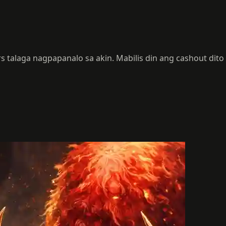
s talaga nagpapanalo sa akin. Mabilis din ang cashout dito s