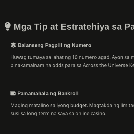
Mga Tip at Estratehiya sa P
Balanseng Pagpili ng Numero
Huwag tumaya sa lahat ng 10 numero agad. Ayon sa m
pinakamainam na odds para sa Across the Universe K
Pamamahala ng Bankroll
Maging matalino sa iyong budget. Magtakda ng limitas
susi sa long-term na saya sa online casino.