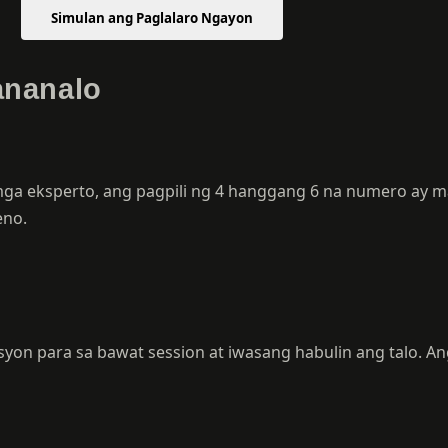
Simulan ang Paglalaro Ngayon
ananalo
ga eksperto, ang pagpili ng 4 hanggang 6 na numero ay m
eno.
yon para sa bawat session at iwasang habulin ang talo. An