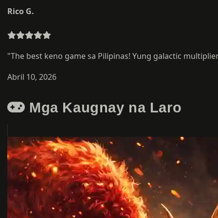
Rico G.
"The best keno game sa Pilipinas! Yung galactic multiplier
Abril 10, 2026
Mga Kaugnay na Laro