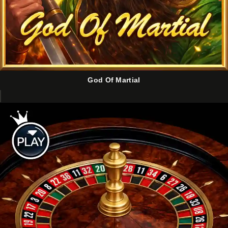
God Of Martial