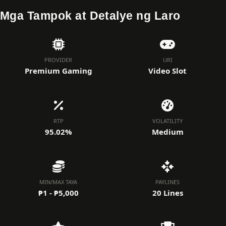
Mga Tampok at Detalye ng Laro
PROVIDER
URI
Premium Gaming
Video Slot
RTP
VOLATILITY
95.02%
Medium
MIN/MAX TAYA
PAYLINES
₱1 - ₱5,000
20 Lines