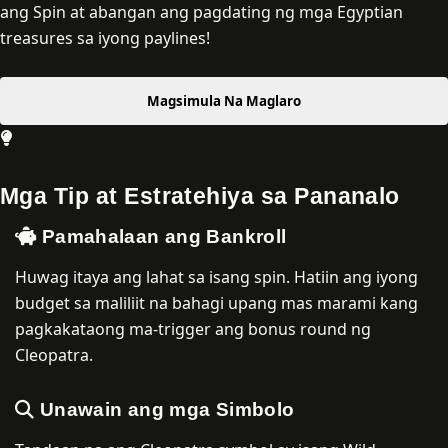
ang Spin at abangan ang pagdating ng mga Egyptian
treasures sa iyong paylines!
Magsimula Na Maglaro
Mga Tip at Estratehiya sa Pananalo
Pamahalaan ang Bankroll
Huwag itaya ang lahat sa isang spin. Hatiin ang iyong
budget sa maliliit na bahagi upang mas marami kang
pagkakataong ma-trigger ang bonus round ng
Cleopatra.
Unawain ang mga Simbolo