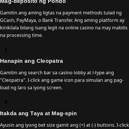
Mag-deposito ng Pondo
Gamitin ang aming ligtas na payment methods tulad ng
GCash, PayMaya, o Bank Transfer. Ang aming platform ay
kinikilala bilang isang legit na online casino na may mabilis
na processing time.
3
Hanapin ang Cleopatra
Gamitin ang search bar sa casino lobby at i-type ang
"Cleopatra". I-click ang game icon para simulan ang pag-
load ng laro sa iyong screen.
4
Itakda ang Taya at Mag-spin
Ayusin ang iyong bet size gamit ang (+) at (-) buttons. I-click