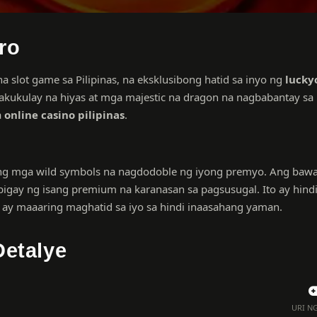
ro
a slot game sa Pilipinas, na eksklusibong hatid sa inyo ng
lucky
makukulay na hiyas at mga majestic na dragon na nagbabantay 
a
online casino pilipinas
.
g mga wild symbols na nagdodoble ng iyong premyo. Ang bawat
ay ng isang premium na karanasan sa pagsusugal. Ito ay hindi l
 ay maaaring maghatid sa iyo sa hindi inaasahang yaman.
Detalye
URI N