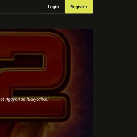
Login
Register
 ngayon sa luckycalico!