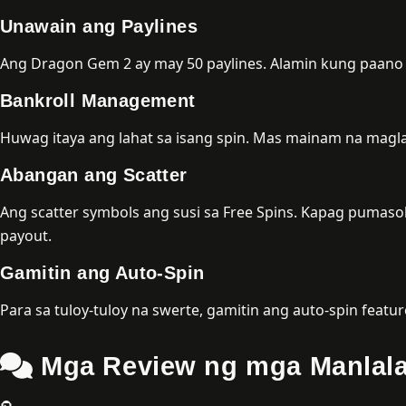
Unawain ang Paylines
Ang Dragon Gem 2 ay may 50 paylines. Alamin kung paano
Bankroll Management
Huwag itaya ang lahat sa isang spin. Mas mainam na magla
Abangan ang Scatter
Ang scatter symbols ang susi sa Free Spins. Kapag pumas
payout.
Gamitin ang Auto-Spin
Para sa tuloy-tuloy na swerte, gamitin ang auto-spin featu
Mga Review ng mga Manlal