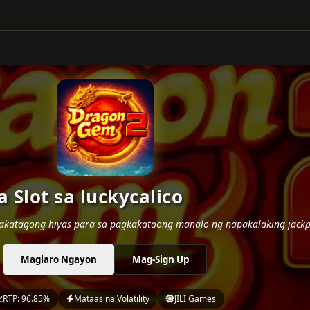
Slot sa luckycalico
atagong hiyas para sa pagkakataong manalo ng napakalaking jackpot
Maglaro Ngayon
Mag-Sign Up
RTP: 96.85%
Mataas na Volatility
JILI Games