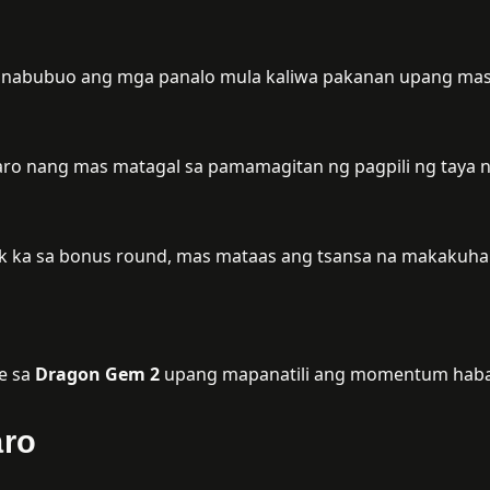
 nabubuo ang mga panalo mula kaliwa pakanan upang masul
ro nang mas matagal sa pamamagitan ng pagpili ng taya na
ok ka sa bonus round, mas mataas ang tsansa na makakuha 
re sa
Dragon Gem 2
upang mapanatili ang momentum haban
aro