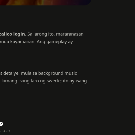
calico login
. Sa larong ito, mararanasan
sa mga kayamanan. Ang gameplay ay
 detalye, mula sa background music
amang isang laro ng swerte; ito ay isang
G LARO