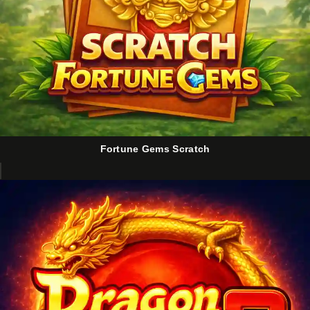
Fortune Gems Scratch