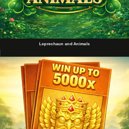
Leprechaun and Animals