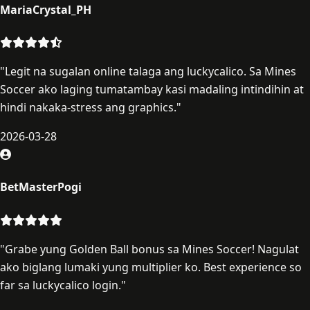
MariaCrystal_PH
"Legit na sugalan online talaga ang luckycalico. Sa Mines
Soccer ako laging tumatambay kasi madaling intindihin at
hindi nakaka-stress ang graphics."
2026-03-28
BetMasterPogi
"Grabe yung Golden Ball bonus sa Mines Soccer! Nagulat
ako biglang lumaki yung multiplier ko. Best experience so
far sa luckycalico login."