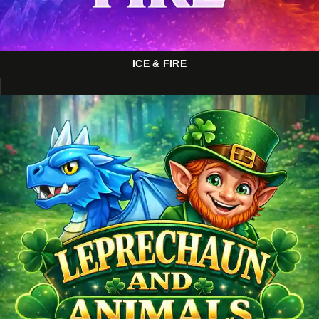
ICE & FIRE