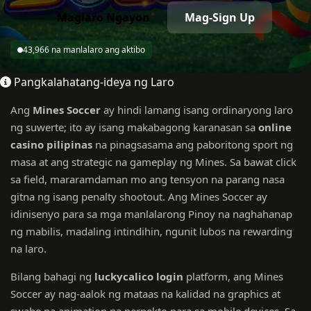
Maglaro Ngayon
Mag-Sign Up
43,966 na manlalaro ang aktibo
Pangkalahatang-ideya ng Laro
Ang
Mines Soccer
ay hindi lamang isang ordinaryong laro
ng suwerte; ito ay isang makabagong karanasan sa
online
casino pilipinas
na pinagsasama ang paboritong sport ng
masa at ang strategic na gameplay ng Mines. Sa bawat click
sa field, mararamdaman mo ang tensyon na parang nasa
gitna ng isang penalty shootout. Ang Mines Soccer ay
idinisenyo para sa mga manlalarong Pinoy na naghahanap
ng mabilis, madaling intindihin, ngunit lubos na rewarding
na laro.
Bilang bahagi ng
luckycalico login
platform, ang Mines
Soccer ay nag-aalok ng mataas na kalidad na graphics at