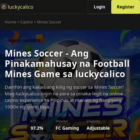
luckycalico
Login
Register
Home
>
Casino
> Mines Soccer
PINOY FAVORITE
Mines Soccer - Ang
Pinakamahusay na Football
Mines Game sa luckycalico
Damhin ang kakaibang kilig ng soccer sa Mines Soccer!
Mag-luckycalico login na para sa pinaka-legit na online
casino experience sa Pilipinas at manalo ng hanggang
1000x ng iyong taya.
RTP
Provider
Volatility
97.2%
FC Gaming
Adjustable