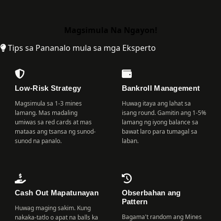
Magsimula Na Ngayon!
Tips sa Pananalo mula sa mga Eksperto
Low-Risk Strategy
Bankroll Management
Magsimula sa 1-3 mines
Huwag itaya ang lahat sa
lamang. Mas madaling
isang round. Gamitin ang 1-5%
umiwas sa red cards at mas
lamang ng iyong balance sa
mataas ang tsansa ng sunod-
bawat laro para tumagal sa
sunod na panalo.
laban.
Cash Out Mapatunayan
Obserbahan ang
Pattern
Huwag maging sakim. Kung
Bagama't random ang Mines
nakaka-tatlo o apat na balls ka