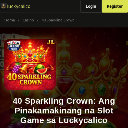
luckycalico
Login
Register
Home
/
Casino
/
40 Sparkling Crown
40 Sparkling Crown: Ang
Pinakamakinang na Slot
Game sa Luckycalico