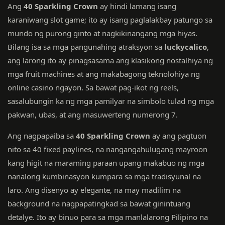
Ang
40 Sparkling Crown
ay hindi lamang isang
karaniwang slot game; ito ay isang paglalakbay patungo sa
mundo ng purong ginto at nagkikinangang mga hiyas.
Bilang isa sa mga pangunahing atraksyon sa
luckycalico
,
ang larong ito ay pinagsasama ang klasikong nostalhiya ng
mga fruit machines at ang makabagong teknolohiya ng
online casino ngayon. Sa bawat pag-ikot ng reels,
sasalubungin ka ng mga pamilyar na simbolo tulad ng mga
pakwan, ubas, at ang masuwerteng numerong 7.
Ang nagpapaiba sa
40 Sparkling Crown
ay ang pagtuon
nito sa 40 fixed paylines, na nangangahulugang mayroon
kang higit na maraming paraan upang makabuo ng mga
nanalong kumbinasyon kumpara sa mga tradisyunal na
laro. Ang disenyo ay elegante, na may madilim na
background na nagpapatingkad sa bawat ginintuang
detalye. Ito ay binuo para sa mga manlalarong Pilipino na