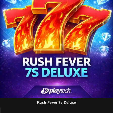
Rush Fever 7s Deluxe