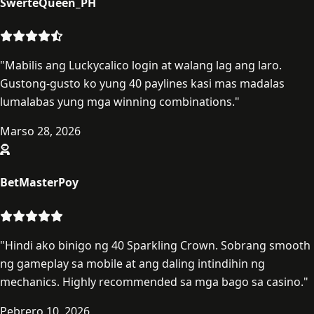
SwerteQueen_PH
"Mabilis ang Luckycalico login at walang lag ang laro.
Gustong-gusto ko yung 40 paylines kasi mas madalas
lumalabas yung mga winning combinations."
Marso 28, 2026
BetMasterPoy
"Hindi ako binigo ng 40 Sparkling Crown. Sobrang smooth
ng gameplay sa mobile at ang daling intindihin ng
mechanics. Highly recommended sa mga bago sa casino."
Pebrero 10, 2026