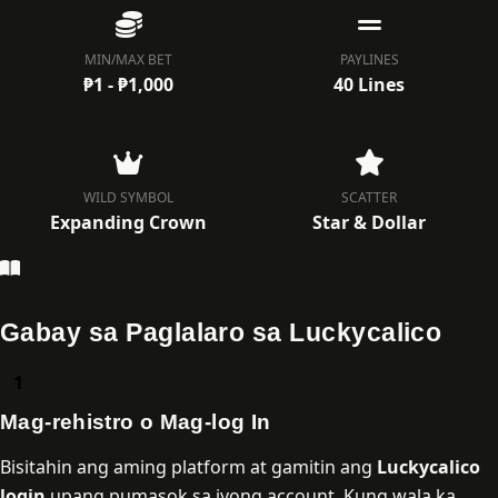
MIN/MAX BET
PAYLINES
₱1 - ₱1,000
40 Lines
WILD SYMBOL
SCATTER
Expanding Crown
Star & Dollar
Gabay sa Paglalaro sa Luckycalico
1
Mag-rehistro o Mag-log In
Bisitahin ang aming platform at gamitin ang
Luckycalico
login
upang pumasok sa iyong account. Kung wala ka