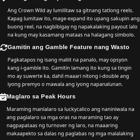
Ang Crown Wild ay lumilitaw sa gitnang tatlong reels.
Kapag lumitaw ito, mage-expand ito upang sakupin ang
buong reel, na nagbibigay ng napakalaking payout lalo
na kung may kasamang mataas na halagang simbolo.
Gamitin ang Gamble Feature nang Wasto
Pagkatapos ng isang maliit na panalo, may opsyon
kang i-gamble ito. Gamitin lamang ito kung sa tingin
mo ay suwerte ka, dahil maaari nitong i-double ang
iyong premyo o mawala ang iyong napanalunan.
Maglaro sa Peak Hours
Maraming manlalaro sa luckycalico ang naniniwala na
ang paglalaro sa mga oras na maraming tao ay
nagpapataas ng turnover ng laro, na maaaring
makaapekto sa dalas ng paglabas ng mga malalaking