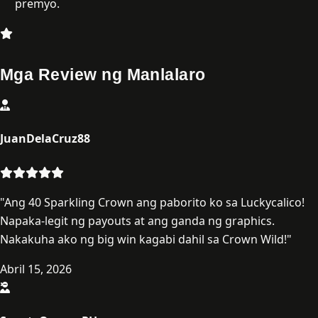
premyo.
Mga Review ng Manlalaro
JuanDelaCruz88
"Ang 40 Sparkling Crown ang paborito ko sa Luckycalico!
Napaka-legit ng payouts at ang ganda ng graphics.
Nakakuha ako ng big win kagabi dahil sa Crown Wild!"
Abril 15, 2026