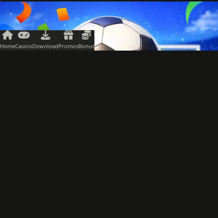
Home
Casino
Download
Promos
Bonus