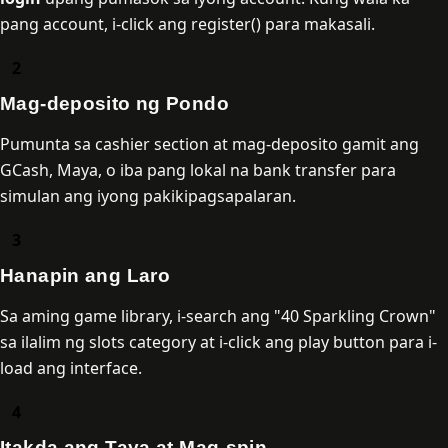
pang account, i-click ang register() para makasali.
2
Mag-deposito ng Pondo
Pumunta sa cashier section at mag-deposito gamit ang
GCash, Maya, o iba pang lokal na bank transfer para
simulan ang iyong pakikipagsapalaran.
3
Hanapin ang Laro
Sa aming game library, i-search ang "40 Sparkling Crown"
sa ilalim ng slots category at i-click ang play button para i-
load ang interface.
4
Itakda ang Taya at Mag-spin