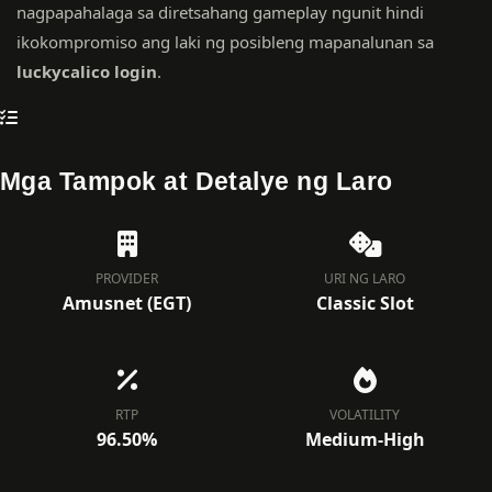
nagpapahalaga sa diretsahang gameplay ngunit hindi
ikokompromiso ang laki ng posibleng mapanalunan sa
luckycalico login
.
Mga Tampok at Detalye ng Laro
PROVIDER
URI NG LARO
Amusnet (EGT)
Classic Slot
RTP
VOLATILITY
96.50%
Medium-High