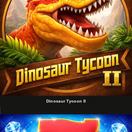
Dinosaur Tycoon II