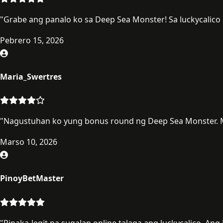
"Grabe ang panalo ko sa Deep Sea Monster! Sa luckycalico
Pebrero 15, 2026
Maria_Swertres
"Nagustuhan ko yung bonus round ng Deep Sea Monster. Me
Marso 10, 2026
PinoyBetMaster
"Pinaka-legit na sugalan online talaga ang luckycalico. 