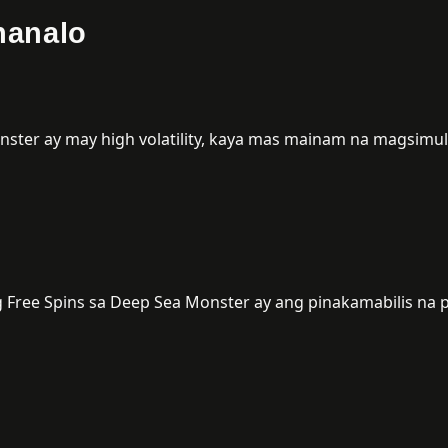
nanalo
nster ay may high volatility, kaya mas mainam na magsimula
g Free Spins sa Deep Sea Monster ay ang pinakamabilis n