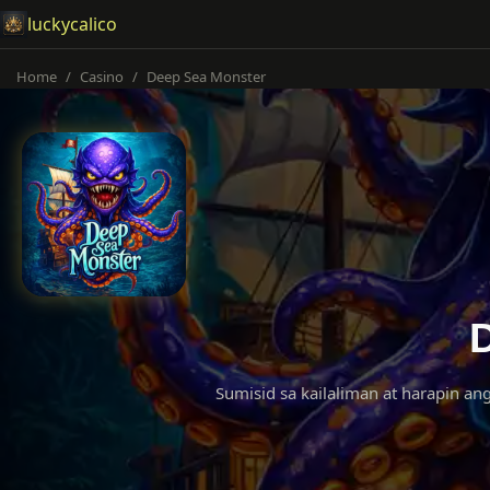
luckycalico
Home
/
Casino
/
Deep Sea Monster
Sumisid sa kailaliman at harapin an