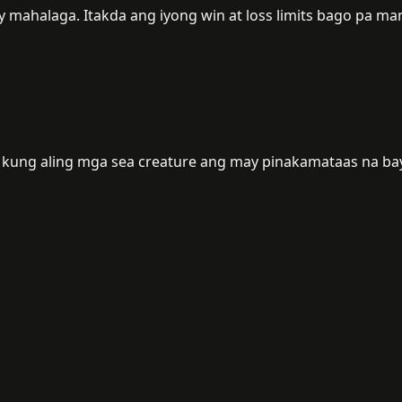
n ay mahalaga. Itakda ang iyong win at loss limits bago pa
 kung aling mga sea creature ang may pinakamataas na b