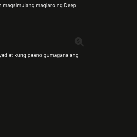
 man magsimulang maglaro ng Deep
ayad at kung paano gumagana ang