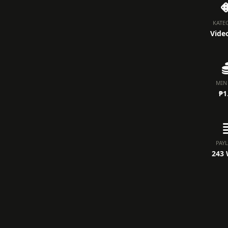
KATE
Vide
MIN
₱1
PAY
243