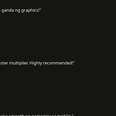
g ganda ng graphics!"
ter multiplier. Highly recommended!"
Napaka-smooth ng gameplay sa mobile."