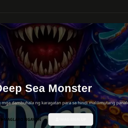
Deep Sea Monster
g mga dambuhala ng karagatan para sa hindi malilimutang panalo
MAGLARO NGAYON
MAG-SIGN UP