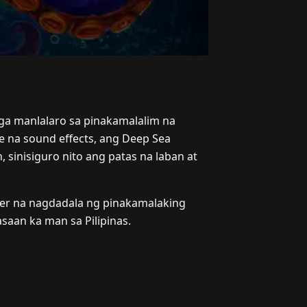
mga manlalaro sa pinakamalalim na
 na sound effects, ang Deep Sea
 sinisiguro nito ang patas na laban at
er na nagdadala ng pinakamalaking
saan ka man sa Pilipinas.